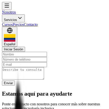
Tincadia
Abrir menú
Nosotros
Servicios
Cursos
Precios
Contacto
Español
Iniciar Sesión
Enviar
Estamos aquí para ayudarte
Ponte en contacto con nosotros para conocer más sobre nuestras
soluciones de tecnología inclusiva.