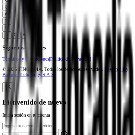
Síguenos en redes
Términos y Condiciones
|
Política de Privacidad
© 2026 TINCADIA. Todos los derechos reservados.
Powered By
Botopia Technology S.A.S
Bienvenido de nuevo
Inicia sesión en tu cuenta