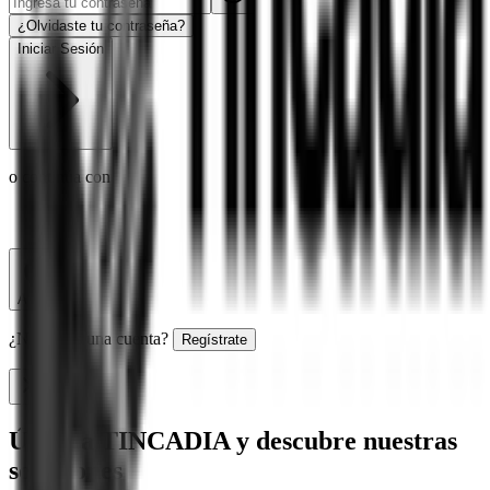
¿Olvidaste tu contraseña?
Iniciar Sesión
o continúa con
Apple
¿No tienes una cuenta?
Regístrate
Únete a TINCADIA y descubre nuestras
soluciones